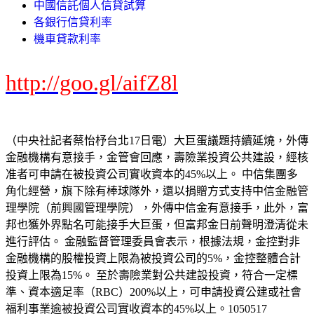
中國信託個人信貸試算
各銀行信貸利率
機車貸款利率
http://goo.gl/aifZ8l
（中央社記者蔡怡杼台北17日電）大巨蛋議題持續延燒，外傳
金融機構有意接手，金管會回應，壽險業投資公共建設，經核
准者可申請在被投資公司實收資本的45%以上。 中信集團多
角化經營，旗下除有棒球隊外，還以捐贈方式支持中信金融管
理學院（前興國管理學院），外傳中信金有意接手，此外，富
邦也獲外界點名可能接手大巨蛋，但富邦金日前聲明澄清從未
進行評估。 金融監督管理委員會表示，根據法規，金控對非
金融機構的股權投資上限為被投資公司的5%，金控整體合計
投資上限為15%。 至於壽險業對公共建設投資，符合一定標
準、資本適足率（RBC）200%以上，可申請投資公建或社會
福利事業逾被投資公司實收資本的45%以上。1050517